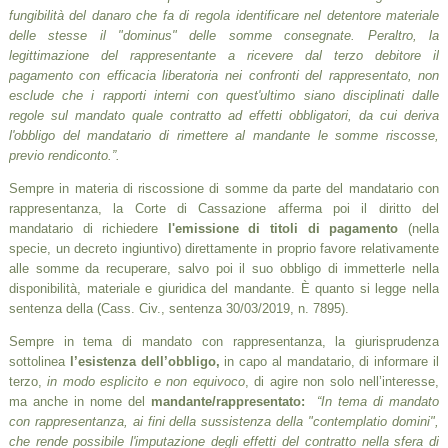
fungibilità del danaro che fa di regola identificare nel detentore materiale
delle stesse il "dominus" delle somme consegnate. Peraltro, la
legittimazione del rappresentante a ricevere dal terzo debitore il
pagamento con efficacia liberatoria nei confronti del rappresentato, non
esclude che i rapporti interni con quest'ultimo siano disciplinati dalle
regole sul mandato quale contratto ad effetti obbligatori, da cui deriva
l'obbligo del mandatario di rimettere al mandante le somme riscosse,
previo rendiconto.”.
Sempre in materia di riscossione di somme da parte del mandatario con
rappresentanza, la Corte di Cassazione afferma poi il diritto del
mandatario di richiedere
l'emissione di titoli di pagamento
(nella
specie, un decreto ingiuntivo) direttamente in proprio favore relativamente
alle somme da recuperare, salvo poi il suo obbligo di immetterle nella
disponibilità, materiale e giuridica del mandante. È quanto si legge nella
sentenza della (Cass. Civ., sentenza 30/03/2019, n. 7895).
Sempre in tema di mandato con rappresentanza, la giurisprudenza
sottolinea
l’esistenza dell’obbligo,
in capo al mandatario, di informare il
terzo,
in modo esplicito e non equivoco
, di agire non solo nell’interesse,
ma anche in nome del
mandante/rappresentato:
“
In tema di mandato
con rappresentanza, ai fini della sussistenza della "contemplatio domini",
che rende possibile l'imputazione degli effetti del contratto nella sfera di