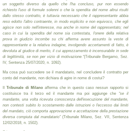
un soggetto diverso da quello che l'ha concluso, pur non essendo
richiesto l'uso di formule solenni o che la spendita del nome altrui risulti
dallo stesso contratto, è tuttavia necessario che il rappresentante abbia
reso edotto l'altro contraente, in modo esplicito e non equivoco, che egli
agisce non solo nell'interesse, ma anche in nome del rappresentato; nel
caso in cui la spendita del nome sia contestata, l'onere della relativa
prova in giudizio incombe su chi afferma avere assunto la veste di
rappresentante e la relativa indagine, involgendo accertamenti di fatto, è
devoluta al giudice di merito, il cui apprezzamento è incensurabile in sede
di legittimità, se non per vizio di motivazione.“
(Tribunale Bergamo, Sez.
IV, Sentenza 25/07/2020, n. 1092).
Ma cosa può succedere se il mandatario, nel concludere il contratto per
conto del mandante, non dichiara di agire in nome di costui?
Il
Tribunale di Milano
afferma che in questo caso nessun rapporto si
costituisce tra il terzo ed il mandante ma poi aggiunge che
“se il
mandante, una volta ricevuta conoscenza dell'esecuzione del mandante,
non contesti subito lo scostamento dalle istruzioni o l'eccesso dai limiti
del mandato, ciò comporta approvazione e accettazione della prestazione
diversa compiuta dal mandatario”
(Tribunale Milano, Sez. VII, Sentenza
12/02/2018, n. 1502).