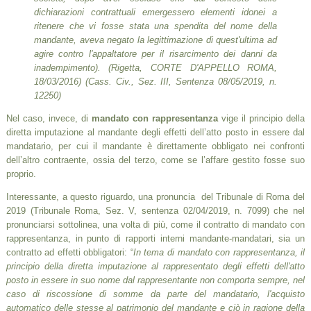
dichiarazioni contrattuali emergessero elementi idonei a
ritenere che vi fosse stata una spendita del nome della
mandante, aveva negato la legittimazione di quest'ultima ad
agire contro l'appaltatore per il risarcimento dei danni da
inadempimento). (Rigetta, CORTE D'APPELLO ROMA,
18/03/2016) (Cass. Civ., Sez. III, Sentenza 08/05/2019, n.
12250)
Nel caso, invece, di
mandato con rappresentanza
vige il principio della
diretta imputazione al mandante degli effetti dell’atto posto in essere dal
mandatario, per cui il mandante è direttamente obbligato nei confronti
dell’altro contraente, ossia del terzo, come se l’affare gestito fosse suo
proprio.
Interessante, a questo riguardo, una pronuncia del Tribunale di Roma del
2019 (Tribunale Roma, Sez. V, sentenza 02/04/2019, n. 7099) che nel
pronunciarsi sottolinea, una volta di più, come il contratto di mandato con
rappresentanza, in punto di rapporti interni mandante-mandatari, sia un
contratto ad effetti obbligatori: “
In tema di mandato con rappresentanza, il
principio della diretta imputazione al rappresentato degli effetti dell'atto
posto in essere in suo nome dal rappresentante non comporta sempre, nel
caso di riscossione di somme da parte del mandatario, l'acquisto
automatico delle stesse al patrimonio del mandante e ciò in ragione della