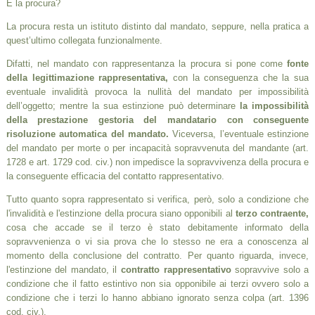
E la procura?
La procura resta un istituto distinto dal mandato, seppure, nella pratica a
quest’ultimo collegata funzionalmente.
Difatti, nel mandato con rappresentanza la procura si pone come
fonte
della legittimazione rappresentativa,
con la conseguenza che la sua
eventuale invalidità provoca la nullità del mandato per impossibilità
dell’oggetto; mentre la sua estinzione può determinare
la impossibilità
della prestazione gestoria del mandatario con conseguente
risoluzione automatica del mandato.
Viceversa, l’eventuale estinzione
del mandato per morte o per incapacità sopravvenuta del mandante (art.
1728 e art. 1729 cod. civ.) non impedisce la sopravvivenza della procura e
la conseguente efficacia del contatto rappresentativo.
Tutto quanto sopra rappresentato si verifica, però, solo a condizione che
l'invalidità e l'estinzione della procura siano opponibili al
terzo contraente,
cosa che accade se il terzo è stato debitamente informato della
sopravvenienza o vi sia prova che lo stesso ne era a conoscenza al
momento della conclusione del contratto. Per quanto riguarda, invece,
l'estinzione del mandato, il
contratto rappresentativo
sopravvive solo a
condizione che il fatto estintivo non sia opponibile ai terzi ovvero solo a
condizione che i terzi lo hanno abbiano ignorato senza colpa (art. 1396
cod. civ.).