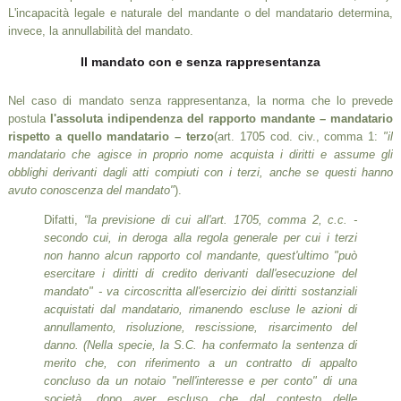
L'incapacità legale e naturale del mandante o del mandatario determina,
invece, la annullabilità del mandato.
Il mandato con e senza rappresentanza
Nel caso di mandato senza rappresentanza, la norma che lo prevede
postula
l'assoluta indipendenza del rapporto mandante – mandatario
rispetto a quello mandatario – terzo
(art. 1705 cod. civ., comma 1:
"il
mandatario che agisce in proprio nome acquista i diritti e assume gli
obblighi derivanti dagli atti compiuti con i terzi, anche se questi hanno
avuto conoscenza del mandato"
).
Difatti,
“la previsione di cui all'art. 1705, comma 2, c.c. -
secondo cui, in deroga alla regola generale per cui i terzi
non hanno alcun rapporto col mandante, quest'ultimo "può
esercitare i diritti di credito derivanti dall'esecuzione del
mandato" - va circoscritta all'esercizio dei diritti sostanziali
acquistati dal mandatario, rimanendo escluse le azioni di
annullamento, risoluzione, rescissione, risarcimento del
danno. (Nella specie, la S.C. ha confermato la sentenza di
merito che, con riferimento a un contratto di appalto
concluso da un notaio "nell'interesse e per conto" di una
società, dopo aver escluso che dal contesto delle