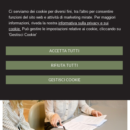
Ci serviamo dei cookie per diversi fini, tra l'altro per consentire
funzioni del sito web e attività di marketing mirate. Per maggiori
informazioni, riveda la nostra
informativa sulla privacy e sui
Avv. Elisabetta Marinari
cookie.
Può gestire le impostazioni relative ai cookie, cliccando su
'Gestisci Cookie'
STUDIO LEGALE
ACCETTA TUTTI
MENU
RIFIUTA TUTTI
Il mandato e le differenze con la
procura
GESTISCI COOKIE
20 luglio 2022